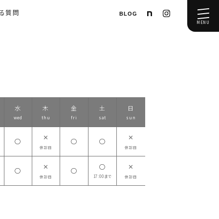
ある質問
BLOG
MENU
水
木
金
土
日
wed
thu
fri
sat
sun
✕
✕
◯
◯
◯
休診日
休診日
✕
✕
◯
◯
◯
17:00まで
休診日
休診日