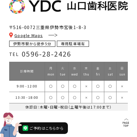
〒516-0072
三重県伊勢市宮後1-8-3
Google Maps
伊勢市駅から徒歩5分
専用駐車場有
0596-28-2426
TEL
月
火
水
木
金
土
日
診療時間
mon
tue
wed
thu
fri
sat
sun
9:00 - 12:00
◯
◯
◯
✕
◯
◯
✕
13:30 - 18:00
◯
◯
◯
✕
◯
◯
✕
休診日：木曜・日曜・祝日（土曜午後は17:00まで）
ご予約はこちらから