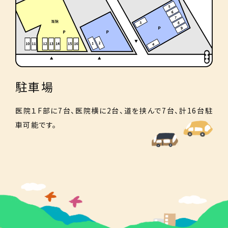
駐車場
医院１F部に7台、医院横に2台、道を挟んで7台、計16台駐
車可能です。