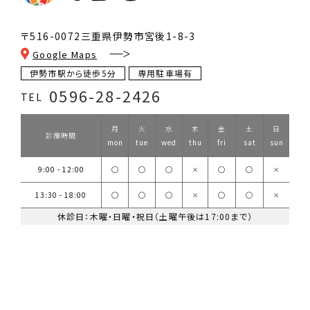
〒516-0072
三重県伊勢市宮後1-8-3
Google Maps
伊勢市駅から徒歩5分
専用駐車場有
0596-28-2426
TEL
月
火
水
木
金
土
日
診療時間
mon
tue
wed
thu
fri
sat
sun
9:00 - 12:00
◯
◯
◯
✕
◯
◯
✕
13:30 - 18:00
◯
◯
◯
✕
◯
◯
✕
休診日：木曜・日曜・祝日（土曜午後は17:00まで）