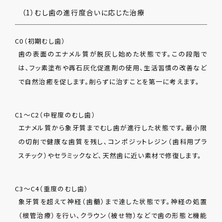
（1）むし歯の進行度合いに応じた治療
C0（初期むし歯）
歯の表面のエナメル質が脱灰し始めた状態です。この段階で
は、フッ素塗布や再石灰化促進剤の使用、生活習慣の改善など
で自然治癒を促します。削らずに治すことを第一に考えます。
C1〜C2（中程度のむし歯）
エナメル質から象牙質までむし歯が進行した状態です。最小限
の切削で健康な歯質を残し、コンポジットレジン（歯科用プラ
スチック）やセラミックなど、天然歯に近い素材で修復します。
C3〜C4（重度のむし歯）
象牙質を超えて神経（歯髄）まで達した状態です。神経の処置
（根管治療）を行い、クラウン（被せ物）などで歯の形態と機能