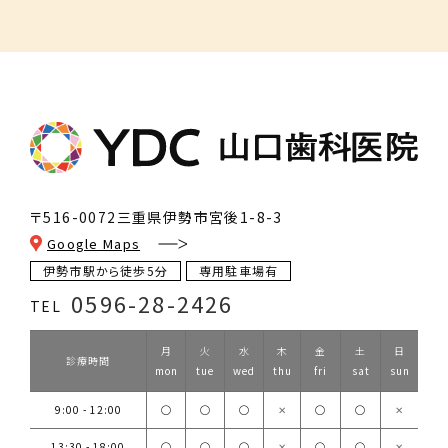
〒516-0072
三重県伊勢市宮後1-8-3
Google Maps
伊勢市駅から徒歩5分
専用駐車場有
0596-28-2426
TEL
月
火
水
木
金
土
日
診療時間
mon
tue
wed
thu
fri
sat
sun
9:00 - 12:00
◯
◯
◯
✕
◯
◯
✕
13:30 - 18:00
◯
◯
◯
✕
◯
◯
✕