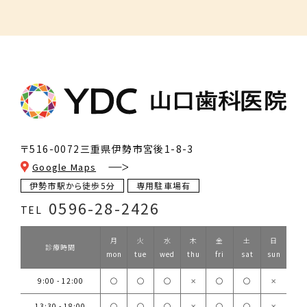
〒516-0072
三重県伊勢市宮後1-8-3
Google Maps
伊勢市駅から徒歩5分
専用駐車場有
0596-28-2426
TEL
月
火
水
木
金
土
日
診療時間
mon
tue
wed
thu
fri
sat
sun
9:00 - 12:00
◯
◯
◯
✕
◯
◯
✕
13:30 - 18:00
◯
◯
◯
✕
◯
◯
✕