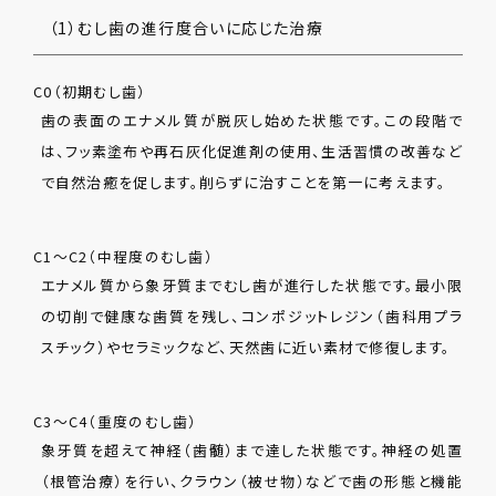
（1）むし歯の進行度合いに応じた治療
C0（初期むし歯）
歯の表面のエナメル質が脱灰し始めた状態です。この段階で
は、フッ素塗布や再石灰化促進剤の使用、生活習慣の改善など
で自然治癒を促します。削らずに治すことを第一に考えます。
C1〜C2（中程度のむし歯）
エナメル質から象牙質までむし歯が進行した状態です。最小限
の切削で健康な歯質を残し、コンポジットレジン（歯科用プラ
スチック）やセラミックなど、天然歯に近い素材で修復します。
C3〜C4（重度のむし歯）
象牙質を超えて神経（歯髄）まで達した状態です。神経の処置
（根管治療）を行い、クラウン（被せ物）などで歯の形態と機能