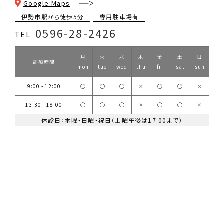
Google Maps
伊勢市駅から徒歩5分
専用駐車場有
0596-28-2426
TEL
月
火
水
木
金
土
日
診療時間
mon
tue
wed
thu
fri
sat
sun
9:00 - 12:00
◯
◯
◯
✕
◯
◯
✕
13:30 - 18:00
◯
◯
◯
✕
◯
◯
✕
休診日：木曜・日曜・祝日（土曜午後は17:00まで）