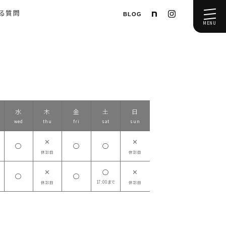
ある質問
BLOG
MENU
水
木
金
土
日
wed
thu
fri
sat
sun
✕
✕
◯
◯
◯
休診日
休診日
✕
✕
◯
◯
◯
17:00まで
休診日
休診日