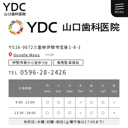
MENU
〒516-0072
三重県伊勢市宮後1-8-3
Google Maps
伊勢市駅から徒歩5分
専用駐車場有
0596-28-2426
TEL
月
火
水
木
金
土
日
診療時間
mon
tue
wed
thu
fri
sat
sun
9:00 - 12:00
◯
◯
◯
✕
◯
◯
✕
13:30 - 18:00
◯
◯
◯
✕
◯
◯
✕
休診日：木曜・日曜・祝日（土曜午後は17:00まで）