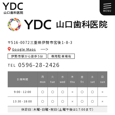
MENU
〒516-0072
三重県伊勢市宮後1-8-3
Google Maps
伊勢市駅から徒歩5分
専用駐車場有
0596-28-2426
TEL
月
火
水
木
金
土
日
診療時間
mon
tue
wed
thu
fri
sat
sun
9:00 - 12:00
◯
◯
◯
✕
◯
◯
✕
13:30 - 18:00
◯
◯
◯
✕
◯
◯
✕
休診日：木曜・日曜・祝日（土曜午後は17:00まで）