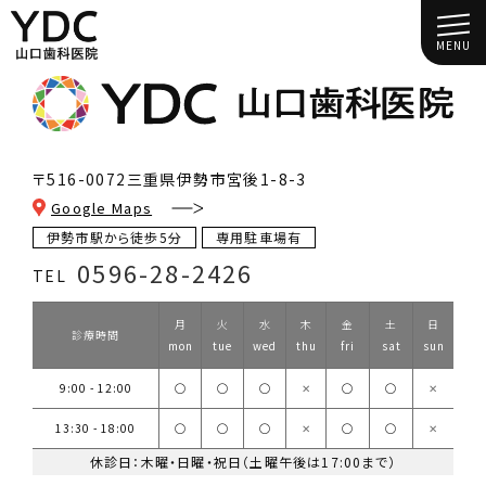
MENU
〒516-0072
三重県伊勢市宮後1-8-3
Google Maps
伊勢市駅から徒歩5分
専用駐車場有
0596-28-2426
TEL
月
火
水
木
金
土
日
診療時間
mon
tue
wed
thu
fri
sat
sun
9:00 - 12:00
◯
◯
◯
✕
◯
◯
✕
13:30 - 18:00
◯
◯
◯
✕
◯
◯
✕
休診日：木曜・日曜・祝日（土曜午後は17:00まで）