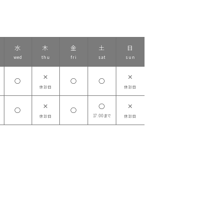
水
木
金
土
日
wed
thu
fri
sat
sun
✕
✕
◯
◯
◯
休診日
休診日
✕
✕
◯
◯
◯
17:00まで
休診日
休診日