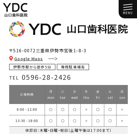
MENU
〒516-0072
三重県伊勢市宮後1-8-3
Google Maps
伊勢市駅から徒歩5分
専用駐車場有
0596-28-2426
TEL
月
火
水
木
金
土
日
診療時間
mon
tue
wed
thu
fri
sat
sun
9:00 - 12:00
◯
◯
◯
✕
◯
◯
✕
13:30 - 18:00
◯
◯
◯
✕
◯
◯
✕
休診日：木曜・日曜・祝日（土曜午後は17:00まで）