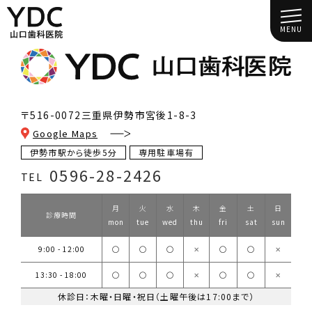
MENU
〒516-0072
三重県伊勢市宮後1-8-3
Google Maps
伊勢市駅から徒歩5分
専用駐車場有
0596-28-2426
TEL
月
火
水
木
金
土
日
診療時間
mon
tue
wed
thu
fri
sat
sun
9:00 - 12:00
◯
◯
◯
✕
◯
◯
✕
13:30 - 18:00
◯
◯
◯
✕
◯
◯
✕
休診日：木曜・日曜・祝日（土曜午後は17:00まで）