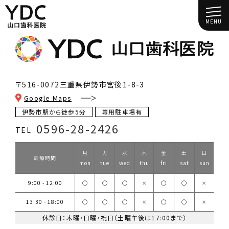
MENU
〒516-0072
三重県伊勢市宮後1-8-3
Google Maps
伊勢市駅から徒歩5分
専用駐車場有
0596-28-2426
TEL
月
火
水
木
金
土
日
診療時間
mon
tue
wed
thu
fri
sat
sun
9:00 - 12:00
◯
◯
◯
✕
◯
◯
✕
13:30 - 18:00
◯
◯
◯
✕
◯
◯
✕
休診日：木曜・日曜・祝日（土曜午後は17:00まで）