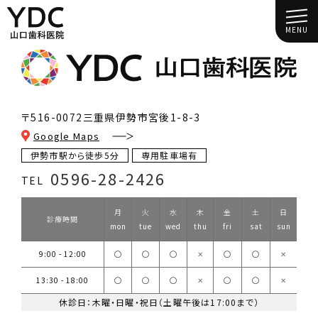
MENU
〒516-0072
三重県伊勢市宮後1-8-3
Google Maps
伊勢市駅から徒歩5分
専用駐車場有
0596-28-2426
TEL
月
火
水
木
金
土
日
診療時間
mon
tue
wed
thu
fri
sat
sun
9:00 - 12:00
◯
◯
◯
✕
◯
◯
✕
13:30 - 18:00
◯
◯
◯
✕
◯
◯
✕
休診日：木曜・日曜・祝日（土曜午後は17:00まで）