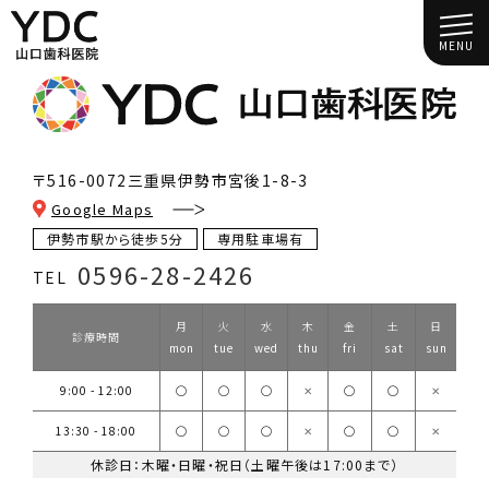
MENU
〒516-0072
三重県伊勢市宮後1-8-3
Google Maps
伊勢市駅から徒歩5分
専用駐車場有
0596-28-2426
TEL
月
火
水
木
金
土
日
診療時間
mon
tue
wed
thu
fri
sat
sun
9:00 - 12:00
◯
◯
◯
✕
◯
◯
✕
13:30 - 18:00
◯
◯
◯
✕
◯
◯
✕
休診日：木曜・日曜・祝日（土曜午後は17:00まで）