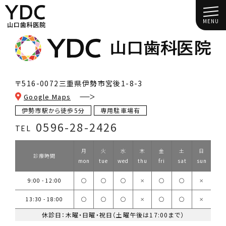
MENU
〒516-0072
三重県伊勢市宮後1-8-3
Google Maps
伊勢市駅から徒歩5分
専用駐車場有
0596-28-2426
TEL
月
火
水
木
金
土
日
診療時間
mon
tue
wed
thu
fri
sat
sun
9:00 - 12:00
◯
◯
◯
✕
◯
◯
✕
13:30 - 18:00
◯
◯
◯
✕
◯
◯
✕
休診日：木曜・日曜・祝日（土曜午後は17:00まで）