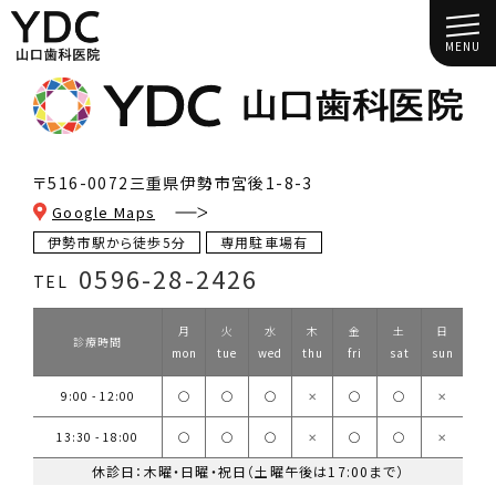
MENU
〒516-0072
三重県伊勢市宮後1-8-3
Google Maps
伊勢市駅から徒歩5分
専用駐車場有
0596-28-2426
TEL
月
火
水
木
金
土
日
診療時間
mon
tue
wed
thu
fri
sat
sun
9:00 - 12:00
◯
◯
◯
✕
◯
◯
✕
13:30 - 18:00
◯
◯
◯
✕
◯
◯
✕
休診日：木曜・日曜・祝日（土曜午後は17:00まで）