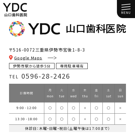
MENU
〒516-0072
三重県伊勢市宮後1-8-3
Google Maps
伊勢市駅から徒歩5分
専用駐車場有
0596-28-2426
TEL
月
火
水
木
金
土
日
診療時間
mon
tue
wed
thu
fri
sat
sun
9:00 - 12:00
◯
◯
◯
✕
◯
◯
✕
13:30 - 18:00
◯
◯
◯
✕
◯
◯
✕
休診日：木曜・日曜・祝日（土曜午後は17:00まで）