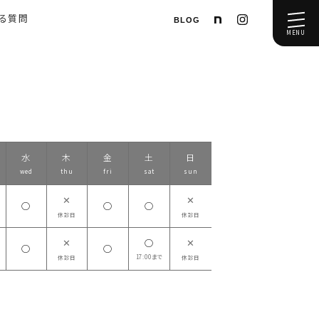
ある質問
BLOG
MENU
水
木
金
土
日
wed
thu
fri
sat
sun
✕
✕
◯
◯
◯
休診日
休診日
✕
✕
◯
◯
◯
17:00まで
休診日
休診日