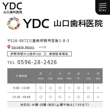
MENU
〒516-0072
三重県伊勢市宮後1-8-3
Google Maps
伊勢市駅から徒歩5分
専用駐車場有
0596-28-2426
TEL
月
火
水
木
金
土
日
診療時間
mon
tue
wed
thu
fri
sat
sun
9:00 - 12:00
◯
◯
◯
✕
◯
◯
✕
13:30 - 18:00
◯
◯
◯
✕
◯
◯
✕
休診日：木曜・日曜・祝日（土曜午後は17:00まで）